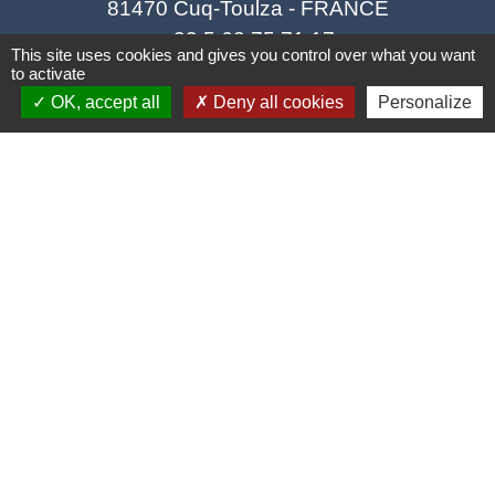
81470 Cuq-Toulza - FRANCE
+33 5 63 75 71 17
This site uses cookies and gives you control over what you want
to activate
Contact par formulaire
OK, accept all
Deny all cookies
Personalize
Horaires d'ouverture du secrétariat
Lundi : Sur RDV
Mardi : 10h - 12h et sur RDV
Jeudi : 10h - 12h et 16h30 - 18h30
Vendredi : 10h - 12h et sur RDV
Adresse mail : contact@mairie-cuqtoulza.fr
Liens